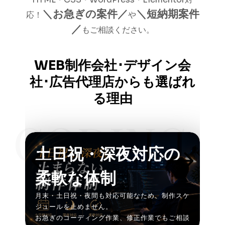
＼お急ぎの案件／
＼短納期案件
応！
や
／
もご相談ください。
WEB制作会社･デザイン会
社･広告代理店からも選ばれ
る理由
CODING
土日祝・深夜対応の
柔軟な体制
月末・土日祝・夜間も対応可能なため、制作スケ
ジュールを止めません。
お急ぎのコーディング作業、修正作業でもご相談